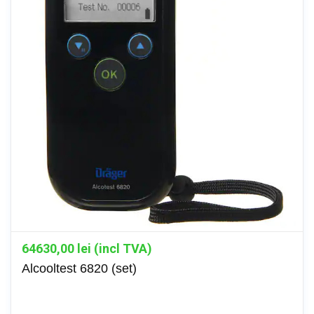
64630,00
lei (incl TVA)
Alcooltest 6820 (set)