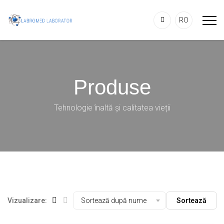
RO
Produse
Tehnologie înaltă și calitatea vieții
Vizualizare:
Sortează după nume
Sortează